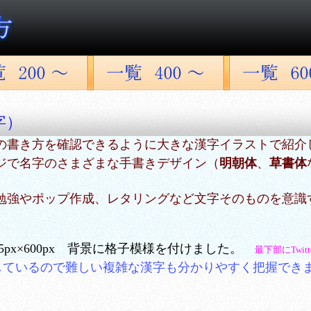
字）
の書き方を確認できるように大きな漢字イラストで紹介
ジで名字のさまざまな手書きデザイン（
明朝体
、
草書体
勉強やポップ作成、レタリングなど文字そのものを意識
5px×600px 背景に格子模様を付けました。
最下部にTwi
しているので難しい複雑な漢字も分かりやすく把握でき