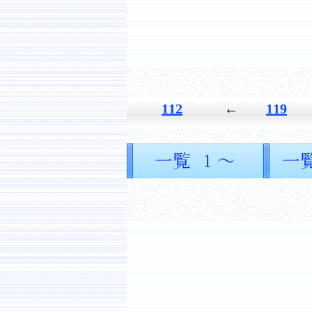
112
←
119