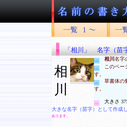
「相川」 名字（苗
相川
名字
相
このペー
す。
草書体の
川
す。
大きさ 37
大きな名字（苗字）として作成
あります。