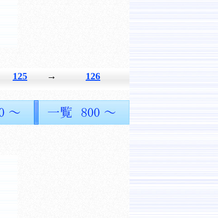
125
→
126