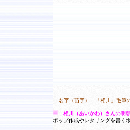
名字（苗字） 「相川」毛筆
相川（あいかわ）さん
の明
ポップ作成やレタリングを書く