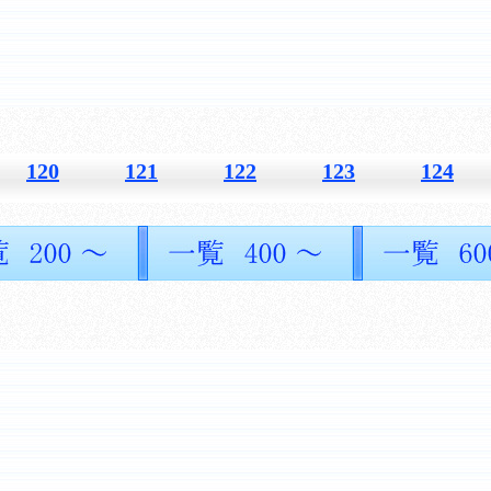
120
121
122
123
124