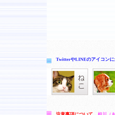
TwitterやLINEのア
注意事項について
相川（