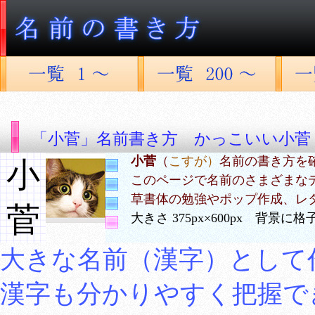
「小菅」名前書き方 かっこいい小菅
小菅
（
こすが）
名前の書き方を
小
このページで名前のさまざまな
草書体の勉強やポップ作成、レ
菅
大きさ 375px×600px 背景
大きな名前（漢字）として
漢字も分かりやすく把握で