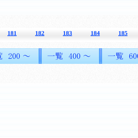
181
182
183
184
185