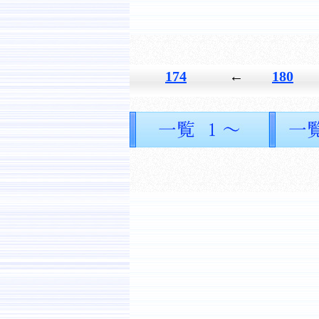
174
←
180