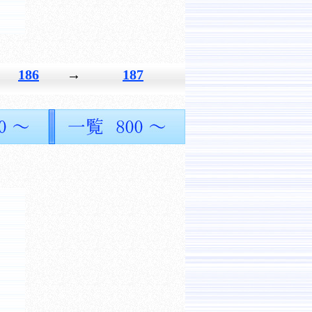
186
→
187