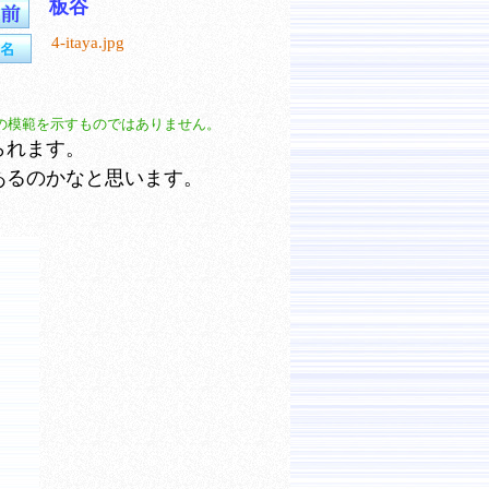
板谷
4-itaya.jpg
の模範を示すものではありません。
られます。
あるのかなと思います。