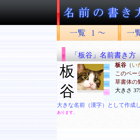
「板谷」名前書き方
板谷
（
い
板
このペー
草書体の
谷
大きさ 37
大きな名前（漢字）として作成
あります。