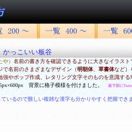
 かっこいい板谷
たや）
名前の書き方を確認できるように大きなイラスト
ジで名前のさまざまなデザイン（
明朝体
、
草書体
など）
勉強やポップ作成、レタリング文字そのものを意識する
5px×600px 背景に格子模様を付けました。
最下部にTwi
しているので難しい複雑な漢字も分かりやすく把握でき