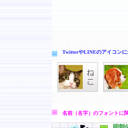
TwitterやLINEのア
名前（名字）のフォントに
明朝