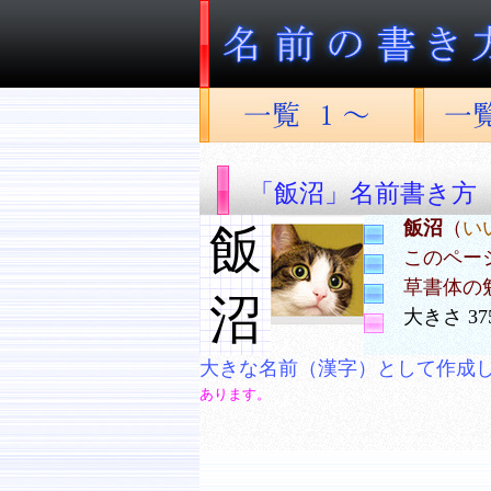
「飯沼」名前書き方
飯沼
（
い
飯
このペー
草書体の
沼
大きさ 37
大きな名前（漢字）として作成
あります。