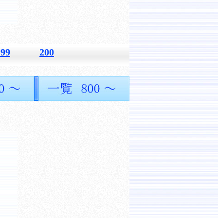
199
200