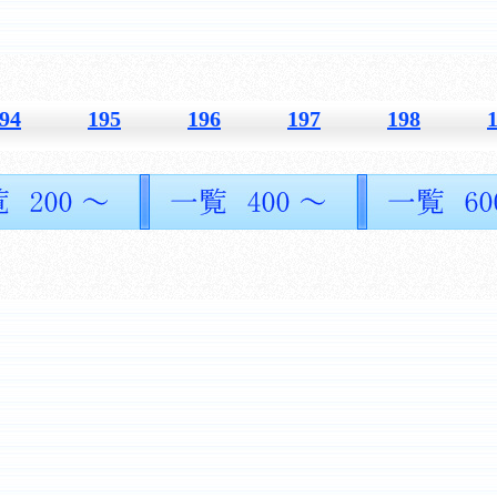
94
195
196
197
198