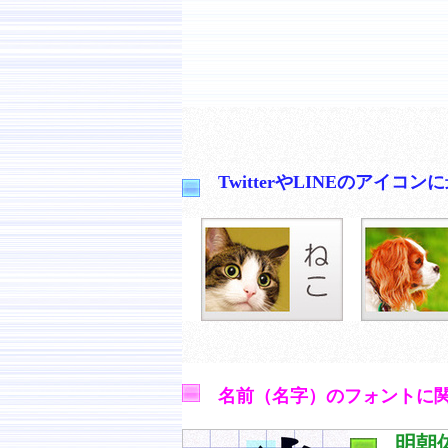
TwitterやLINEのア
名前（名字）のフォントに
明朝