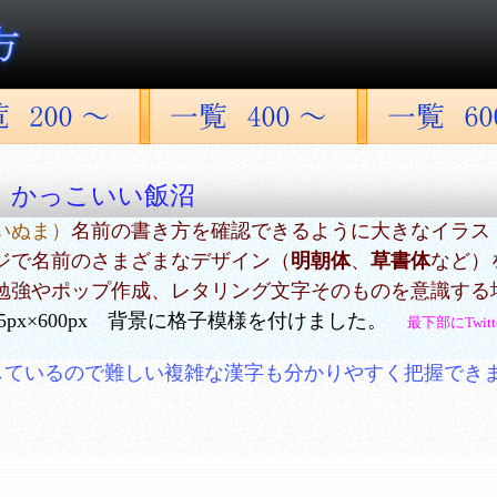
 かっこいい飯沼
いぬま）
名前の書き方を確認できるように大きなイラス
ジで名前のさまざまなデザイン（
明朝体
、
草書体
など）
勉強やポップ作成、レタリング文字そのものを意識する
5px×600px 背景に格子模様を付けました。
最下部にTwi
しているので難しい複雑な漢字も分かりやすく把握でき