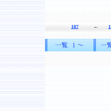
187
←
1