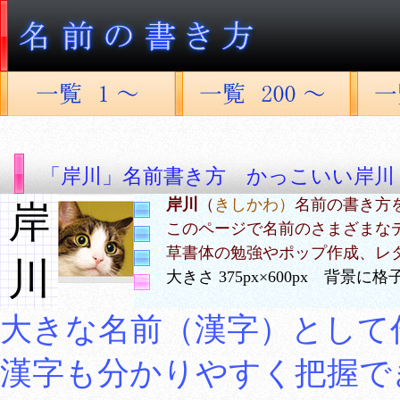
「岸川」名前書き方 かっこいい岸川
岸川
（
きしかわ）
名前の書き方
岸
このページで名前のさまざまな
草書体の勉強やポップ作成、レ
川
大きさ 375px×600px 背景
大きな名前（漢字）として
漢字も分かりやすく把握で