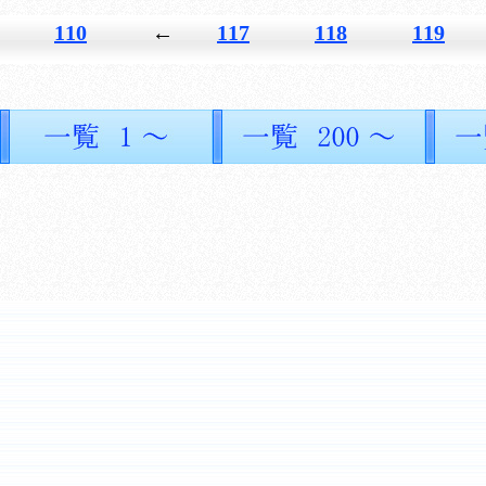
110
←
117
118
119