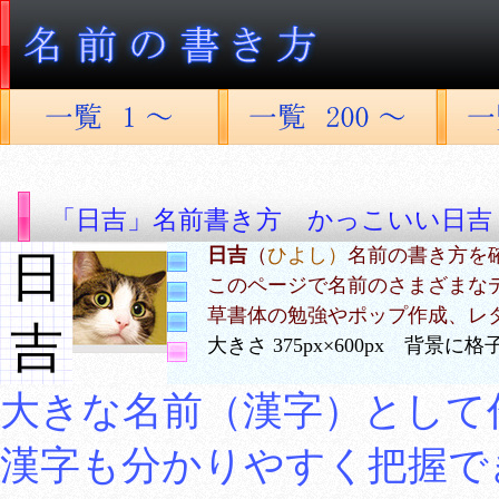
「日吉」名前書き方 かっこいい日吉
日吉
（
ひよし）
名前の書き方を
日
このページで名前のさまざまな
草書体の勉強やポップ作成、レ
吉
大きさ 375px×600px 背景
大きな名前（漢字）として
漢字も分かりやすく把握で