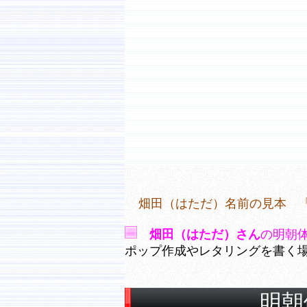
畑田（はただ）名前の見本 「
畑田（はただ）さん
の明朝
ポップ作成やレタリングを書く
明朝