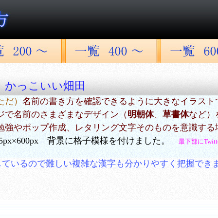
 かっこいい畑田
ただ）
名前の書き方を確認できるように大きなイラスト
ジで名前のさまざまなデザイン（
明朝体
、
草書体
など）
勉強やポップ作成、レタリング文字そのものを意識する
5px×600px 背景に格子模様を付けました。
最下部にTwi
しているので難しい複雑な漢字も分かりやすく把握でき