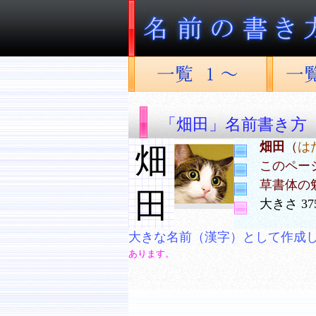
「畑田」名前書き方
畑田
（
は
畑
このペー
草書体の
田
大きさ 37
大きな名前（漢字）として作成
あります。