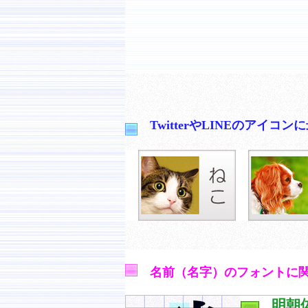
TwitterやLINEのア
名前（名字）のフォントに
明朝