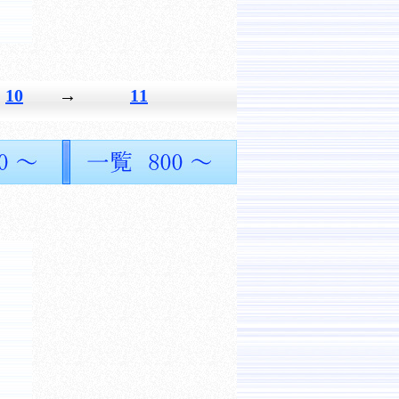
10
→
11