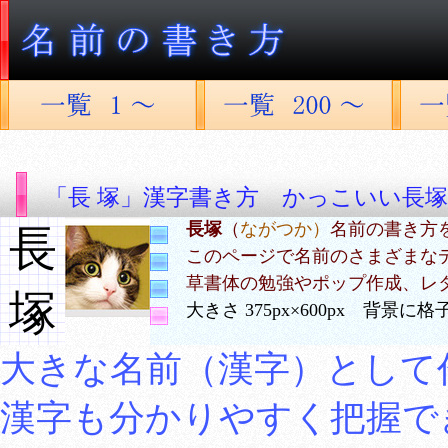
「長 塚」漢字書き方 かっこいい長塚
長塚
（
ながつか）
名前の書き方
長
このページで名前のさまざまな
草書体の勉強やポップ作成、レ
塚
大きさ 375px×600px 背景
大きな名前（漢字）として
漢字も分かりやすく把握で