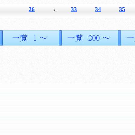
26
←
33
34
35