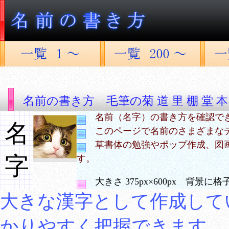
名前の書き方 毛筆の菊 道 里 棚 堂 本
名前（名字）の書き方を確認で
名
このページで名前のさまざまな
草書体の勉強やポップ作成、図
字
す。
大きさ 375px×600px 背景
大きな漢字として作成して
かりやすく把握できます。