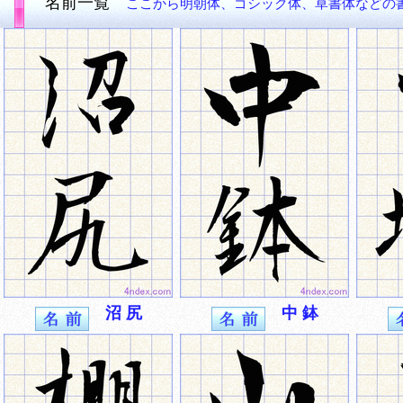
名前一覧
ここから明朝体、ゴシック体、草書体などの
沼 尻
中 鉢