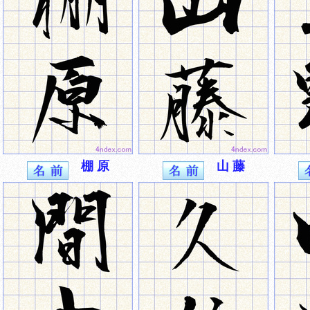
棚 原
山 藤