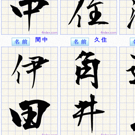
間 中
久 住