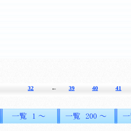
32
←
39
40
41