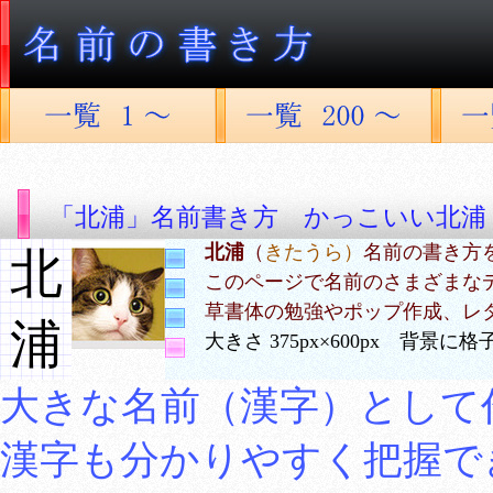
「北浦」名前書き方 かっこいい北浦
北浦
（
きたうら）
名前の書き方
北
このページで名前のさまざまな
草書体の勉強やポップ作成、レ
浦
大きさ 375px×600px 背景
大きな名前（漢字）として
漢字も分かりやすく把握で