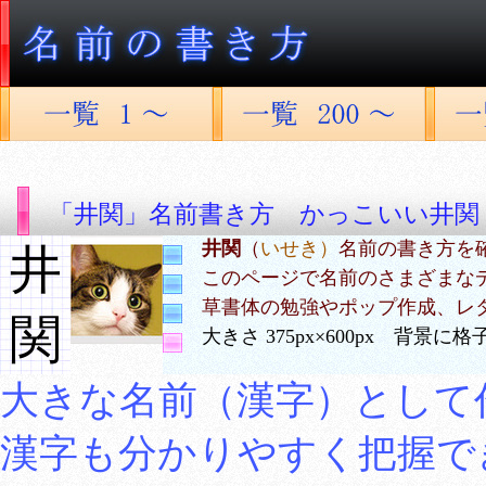
「井関」名前書き方 かっこいい井関
井関
（
いせき）
名前の書き方を
井
このページで名前のさまざまな
草書体の勉強やポップ作成、レ
関
大きさ 375px×600px 背景
大きな名前（漢字）として
漢字も分かりやすく把握で