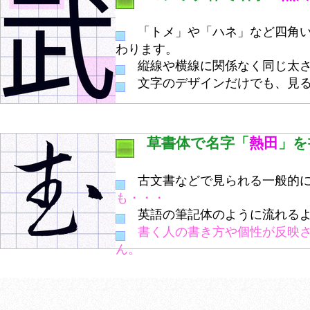
「トメ」や「ハネ」など四角い
わります。
縦線や横線に関係なく同じ太さ
文字のデザインだけでも、見る
草書体で名字「
熱田
」を
古文書などで見られる一般的に
も・・・
英語の筆記体のように流れるよ
書く人の書き方や個性が反映
ん。