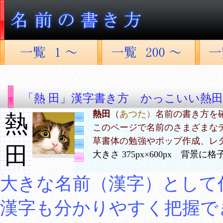
「熱 田」漢字書き方 かっこいい熱田
熱田
（
あつた）
名前の書き方を
熱
このページで名前のさまざまな
草書体の勉強やポップ作成、レ
田
大きさ 375px×600px 背景
大きな名前（漢字）として
漢字も分かりやすく把握で