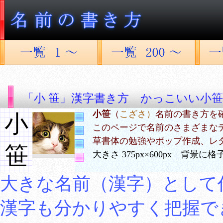
「小 笹」漢字書き方 かっこいい小笹
小笹
（
こざさ）
名前の書き方を
小
このページで名前のさまざまな
草書体の勉強やポップ作成、レ
笹
大きさ 375px×600px 背景
大きな名前（漢字）として
漢字も分かりやすく把握で